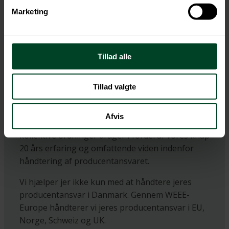
Retur
Marketing
Emballageretur
Elretur
Batteriretur
Tillad alle
Tekstilretur
Tillad valgte
Producentansvar
Afvis
Som medlem i et eller flere af Retur-familiens
kollektive ordninger drager I fordel af vores knap
20 års erfaring og omfattende viden indenfor
håndtering af producentansvaret.
Vi hjælper jer ikke kun med at håndtere jeres
producentansvar i Danmark. Gennem WEEE-
Europe håndterer vi jeres producentansvar i EU,
Norge, Schweiz og UK.