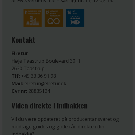
af FN’s verdens mål – særligt nr. 11, 12 og 14.
Kontakt
Elretur
Høje Taastrup Boulevard 30, 1
2630 Taastrup
Tlf:
+45 33 36 91 98
Mail:
elretur@elretur.dk
Cvr nr:
28835124
Viden direkte i indbakken
Vil du være opdateret på producentansvaret og
modtage guides og gode råd direkte i din
indbakke?