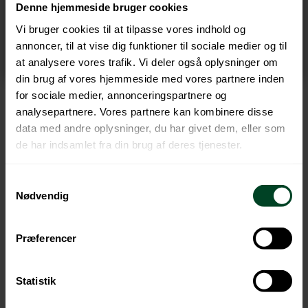
Denne hjemmeside bruger cookies
Download PDF
Vi bruger cookies til at tilpasse vores indhold og
annoncer, til at vise dig funktioner til sociale medier og til
at analysere vores trafik. Vi deler også oplysninger om
din brug af vores hjemmeside med vores partnere inden
for sociale medier, annonceringspartnere og
analysepartnere. Vores partnere kan kombinere disse
data med andre oplysninger, du har givet dem, eller som
de har indsamlet fra din brug af deres tjenester.
Samtykkevalg
Retur-familien
Nødvendig
Retur er en familie af non-profit kollektive
Præferencer
ordninger, der håndterer producentansvaret på
elektronik-, batterier-, emballage-, og
tekstilprodukter for importører og producenter.
Statistik