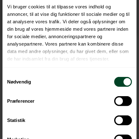
Download PDF
Vi bruger cookies til at tilpasse vores indhold og
annoncer, til at vise dig funktioner til sociale medier og til
at analysere vores trafik. Vi deler også oplysninger om
din brug af vores hjemmeside med vores partnere inden
for sociale medier, annonceringspartnere og
analysepartnere. Vores partnere kan kombinere disse
data med andre oplysninger, du har givet dem, eller som
de har indsamlet fra din brug af deres tjenester.
Samtykkevalg
Nødvendig
Retur-familien
Retur er en familie af non-profit kollektive
Præferencer
ordninger, der håndterer producentansvaret på
elektronik-, batterier-, emballage-, og
Statistik
tekstilprodukter for importører og producenter.