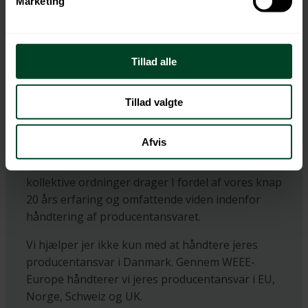
Retur
Marketing
Emballageretur
Elretur
Tillad alle
Batteriretur
Tekstilretur
Tillad valgte
Producentansvar
Afvis
Som medlem i et eller flere af Retur-familiens
kollektive ordninger drager I fordel af vores knap
20 års erfaring og omfattende viden indenfor
håndtering af producentansvaret.
Vi hjælper jer ikke kun med at håndtere jeres
producentansvar i Danmark. Gennem WEEE-
Europe håndterer vi jeres producentansvar i EU,
Norge, Schweiz og UK.