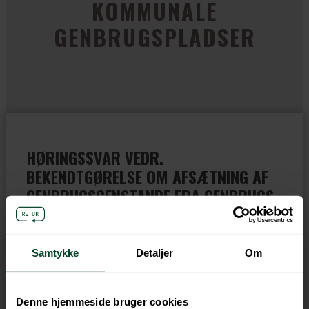
KOMMUNALE
GENBRUGSPLADSER
HØRINGSSVAR VEDR.
BEKENDTGØRELSE OM AFSÆTNING AF
GENBRUGSGENSTANDE FRA GENBRUGS-
OMRÅDER PÅ KOMMUNALE
GENBRUGSPLADSER.
Samtykke
Detaljer
Om
No online PDF viewer installed
Denne hjemmeside bruger cookies