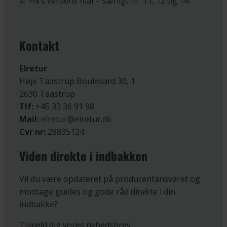
af FN’s verdens mål – særligt nr. 11, 12 og 14.
Kontakt
Elretur
Høje Taastrup Boulevard 30, 1
2630 Taastrup
Tlf:
+45 33 36 91 98
Mail:
elretur@elretur.dk
Cvr nr:
28835124
Viden direkte i indbakken
Vil du være opdateret på producentansvaret og
modtage guides og gode råd direkte i din
indbakke?
Tilmeld dig vores nyhedsbrev