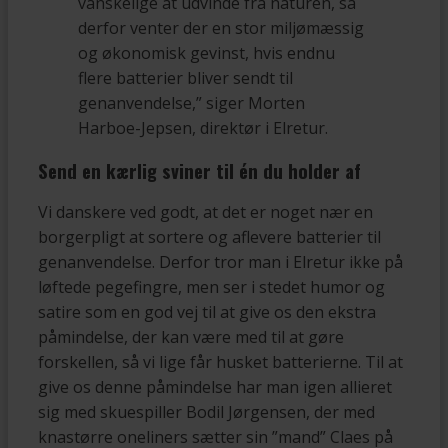
vanskelige at udvinde fra naturen, så
derfor venter der en stor miljømæssig
og økonomisk gevinst, hvis endnu
flere batterier bliver sendt til
genanvendelse,” siger Morten
Harboe-Jepsen, direktør i Elretur.
Send en kærlig sviner til én du holder af
Vi danskere ved godt, at det er noget nær en
borgerpligt at sortere og aflevere batterier til
genanvendelse. Derfor tror man i Elretur ikke på
løftede pegefingre, men ser i stedet humor og
satire som en god vej til at give os den ekstra
påmindelse, der kan være med til at gøre
forskellen, så vi lige får husket batterierne. Til at
give os denne påmindelse har man igen allieret
sig med skuespiller Bodil Jørgensen, der med
knastørre oneliners sætter sin ”mand” Claes på