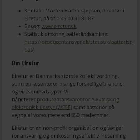
Kontakt: Morten Harboe-Jepsen, direktør i
Elretur, på tlf.
+45 40 31 81 87
Besøg:
www.elretur.dk
Statistik omkring batteriindsamling:
https://producentansvar.dk/statistik/batterier-
bat/
Om Elretur
Elretur er Danmarks største kollektivordning,
som repræsenterer mange forskellige brancher
og virksomhedstyper. Vi
håndterer
producentansvaret for elektrisk og
elektronisk udstyr (WEEE)
samt batterier på
vegne af vores mere end 850 medlemmer.
Elretur er en non-profit organisation og sørger
for ansvarlig og omkostningseffektiv indsamling