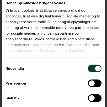
siger Morten Harboe-Jepsen.
Denne hjemmeside bruger cookies
Vi bruger cookies til at tilpasse vores indhold og
Udvalgte kærlige svinere der kan deles
annoncer, til at vise dig funktioner til sociale medier og til
I Kampagnen tages en række temaer op,
at analysere vores trafik. Vi deler også oplysninger om
herunder:
din brug af vores hjemmeside med vores partnere inden
for sociale medier, annonceringspartnere og
Eksempel på kærlig sviner, dyrenes ven: [lyden af
analysepartnere. Vores partnere kan kombinere disse
en hund, der gør] –
Hvor fanden er den henne? …
data med andre oplysninger, du har givet dem, eller som
Altså, hvis det stod til mig, så skulle lorten op i
de har indsamlet fra din brug af deres tjenester.
hunden, hunden ind i bilen og bilen ud af byen.
Men vigtigst af alt, batterierne skal til genbrug.
Samtykkevalg
NU!
Nødvendig
Eksempel på kærlig sviner, økologi: –
Ajj, hvor
har vi hørt meget om dit øko-frelste selvforsyner-
Præferencer
liv. Men hvis du vil huske lidt mere på
batterierne, så skal jeg personligt komme og
Statistik
skide i din kompostbunke og få den til at