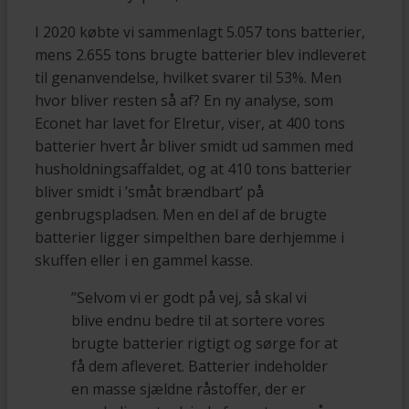
I 2020 købte vi sammenlagt 5.057 tons batterier,
mens 2.655 tons brugte batterier blev indleveret
til genanvendelse, hvilket svarer til 53%. Men
hvor bliver resten så af? En ny analyse, som
Econet har lavet for Elretur, viser, at 400 tons
batterier hvert år bliver smidt ud sammen med
husholdningsaffaldet, og at 410 tons batterier
bliver smidt i ’småt brændbart’ på
genbrugspladsen. Men en del af de brugte
batterier ligger simpelthen bare derhjemme i
skuffen eller i en gammel kasse.
”Selvom vi er godt på vej, så skal vi
blive endnu bedre til at sortere vores
brugte batterier rigtigt og sørge for at
få dem afleveret. Batterier indeholder
en masse sjældne råstoffer, der er