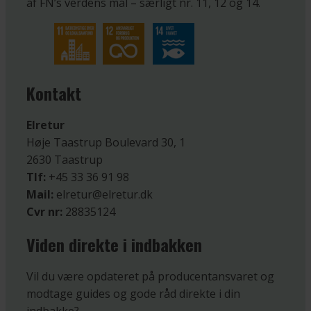
af FN’s verdens mål – særligt nr. 11, 12 og 14.
Kontakt
Elretur
Høje Taastrup Boulevard 30, 1
2630 Taastrup
Tlf:
+45 33 36 91 98
Mail:
elretur@elretur.dk
Cvr nr:
28835124
Viden direkte i indbakken
Vil du være opdateret på producentansvaret og
modtage guides og gode råd direkte i din