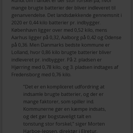
Rundt om i landet er der stor forskel på, hvor
mange brugte batterier der bliver indleveret til
genanvendelse. Det landsdækkende gennemsnit i
2020 er 0,44 kilo batterier pr. indbygger.
København ligger over med 0,52 kilo, mens
Aarhus ligger på 0,32, Aalborg på 0,42 og Odense
på 0,36. Men Danmarks bedste kommune er
Lolland, hvor 0,86 kilo brugte batterier bliver
indleveret pr. indbygger. På 2. pladsen er
Hjørring med 0,78 kilo, og 3. pladsen indtages af
Fredensborg med 0,76 kilo.
”Det er en kompliceret udfordring at
indsamle brugte batterier, og der er
mange faktorer, som spiller ind.
Kommunerne gør en kæmpe indsats,
og det gør bogstaveligt talt en
tonstung stor forskel,” siger Morten
Harboe-Jepsen, direktør i Elretur.