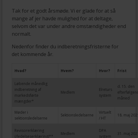
Tak for et godt årsmøde. Vi er glade for at så
mange af jer havde mulighed for at deltage,
selvom det var under andre omstændigheder end
normalt.
Nedenfor finder du indberetningsfristerne for
det kommende år.
Hvad?
Hvem?
Hvor?
Frist
Løbende månedlig
d. 15. den
indberetning af
Elreturs
Medlem
efterfølgen
markedsførte
system
måned
mængder*
Møder i
Virtuelt
Sektionsledelserne
18. maj 202
sektionsledelserne
/ HT
Revisorerklæring
DPA
Medlem
31. maj 202
(/ledelseserklæring)**
system