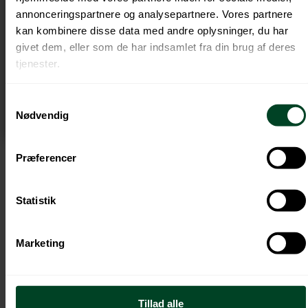
markedsførte mængder årligt eller kvartalsvis
annonceringspartnere og analysepartnere. Vores partnere
** Fristen for medlemmer med forskudt
kan kombinere disse data med andre oplysninger, du har
regnskabsår er senest 5 mdr. efter
givet dem, eller som de har indsamlet fra din brug af deres
regnskabsårets afslutning. Oplysning om
tjenester.
forskudt regnskabsår indberettes til DPA-system
senest 31. maj
Samtykkevalg
Nødvendig
Præferencer
Statistik
Marketing
Retur-familien
Retur er en familie af non-profit kollektive
ordninger, der håndterer producentansvaret på
Tillad alle