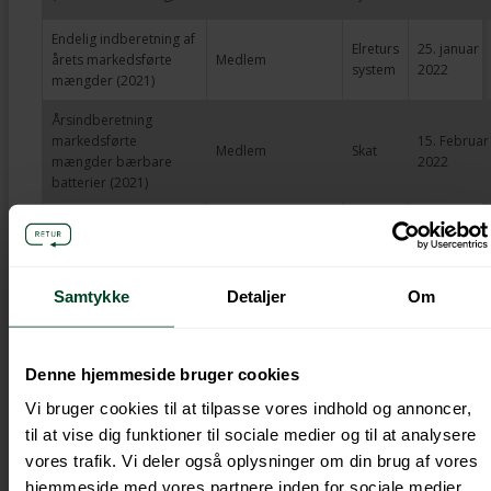
Endelig indberetning af
Elreturs
25. januar
årets markedsførte
Medlem
system
2022
mængder (2021)
Årsindberetning
markedsførte
15. Februar
Medlem
Skat
mængder bærbare
2022
batterier (2021)
Årsindberetning af
markedsførte og
DPA-
31. marts
Elretur
behandlede mængder
System
2022
(2021)
Samtykke
Detaljer
Om
DPA-
31. marts
Indberetningserklæring
Medlem
System
2022
Denne hjemmeside bruger cookies
Revisorerklæring
DPA
Medlem
31. maj 202
Vi bruger cookies til at tilpasse vores indhold og annoncer,
(/ledelseserklæring)**
system
til at vise dig funktioner til sociale medier og til at analysere
vores trafik. Vi deler også oplysninger om din brug af vores
* Enkelte medlemmer indberetter kun
hjemmeside med vores partnere inden for sociale medier,