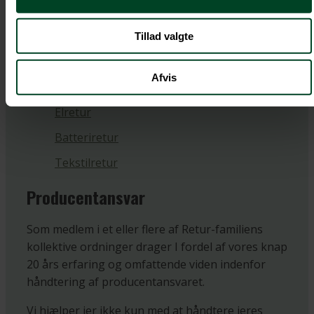
elektronik-, batterier-, emballage-, og
tekstilprodukter for importører og producenter.
Tillad valgte
Retur
Afvis
Emballageretur
Elretur
Batteriretur
Tekstilretur
Producentansvar
Som medlem i et eller flere af Retur-familiens
kollektive ordninger drager I fordel af vores knap
20 års erfaring og omfattende viden indenfor
håndtering af producentansvaret.
Vi hjælper jer ikke kun med at håndtere jeres