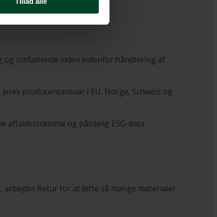
Tillad alle
ing og omfattende viden indenfor håndtering af
 jeres producentansvar i EU, Norge, Schweiz og
me affaldsstrømme og pålidelig ESG-data.
 arbejder Retur for at løfte så mange materialer