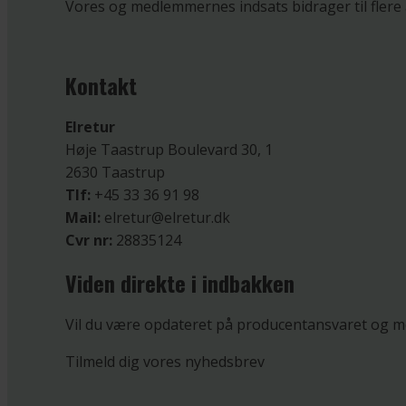
Vores og medlemmernes indsats bidrager til flere a
Kontakt
Elretur
Høje Taastrup Boulevard 30, 1
2630 Taastrup
Tlf:
+45 33 36 91 98
Mail:
elretur@elretur.dk
Cvr nr:
28835124
Viden direkte i indbakken
Vil du være opdateret på producentansvaret og mo
Tilmeld dig vores nyhedsbrev