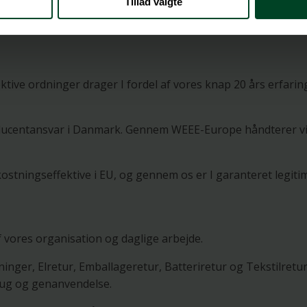
Tillad valgte
lektive ordninger drager I fordel af vores knap 20 års erfar
roducentansvar i Danmark. Gennem WEEE-Europe håndterer vi
ostningseffektive i EU, og gennem os er I garanteret legiti
 vores organisation og daglige arbejde.
er, Elretur, Emballageretur, Batteriretur og Tekstilretur,
ug og genanvendelse.