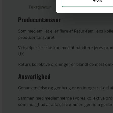
Afvis
Tekstilretur
Producentansvar
Som medlem i et eller flere af Retur-familiens kol
producentansvaret.
Vi hjælper jer ikke kun med at håndtere jeres p
UK.
Returs kollektive ordninger er blandt de mest omk
Ansvarlighed
Genanvendelse og genbrug er en integreret del af
Sammen med medlemmerne i vores kollektive ordning
som muligt ud af affaldsstrømmen gennem genbr