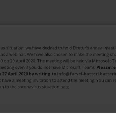
irus situation, we have decided to hold Elretur’s annual meet
” as a webinar. We have also chosen to make the meeting sho
0 on 29 April 2020. The meeting will be held via Microsoft Te
 meeting even if you do not have Microsoft Teams.
Please re
 27 April 2020 by writing to
info@farvel-batteri.batteri
t have a meeting invitation to attend the meeting. You can 
tion to the coronavirus situation
here
.