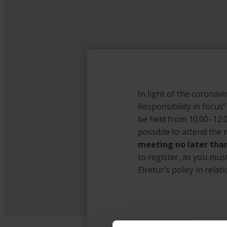
In light of the coronav
Responsibility in focus
be held from 10:00–12:0
possible to attend the
meeting
no later than
to register, as you mus
Elretur’s policy in rela