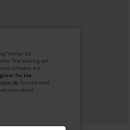
ing
”
Elretur 2.0:
rter. The meeting will
ams software. It is
gister for the
retur.dk
. You still need
read more about