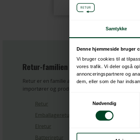
Samtykke
Denne hjemmeside bruger c
Vi bruger cookies til at tilpas
Retur-familien
vores trafik. Vi deler også 
annonceringspartnere og anal
Retur er en familie af non-profit kollektive ordni
dem, eller som de har indsaml
importører og producenter.
Samtykkevalg
Retur
Nødvendig
Emballageretur
Elretur
Batteriretur