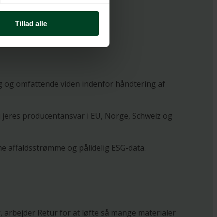
Tillad alle
ing og omfattende viden indenfor håndtering af
 jeres producentansvar i EU, Norge, Schweiz og
me affaldsstrømme og pålidelig ESG-data.
 arbejder Retur for at løfte så mange materialer