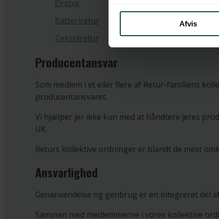
Elretur
Batteriretur
Afvis
Tekstilretur
Producentansvar
Som medlem i et eller flere af Retur-familiens kol
producentansvaret.
Vi hjælper jer ikke kun med at håndtere jeres p
UK.
Returs kollektive ordninger er blandt de mest omk
Ansvarlighed
Genanvendelse og genbrug er en integreret del af
Sammen med medlemmerne i vores kollektive ordning