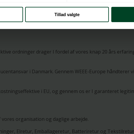
Tillad valgte
lektive ordninger drager I fordel af vores knap 20 års erfar
roducentansvar i Danmark. Gennem WEEE-Europe håndterer vi
ostningseffektive i EU, og gennem os er I garanteret legiti
 vores organisation og daglige arbejde.
er, Elretur, Emballageretur, Batteriretur og Tekstilretur,