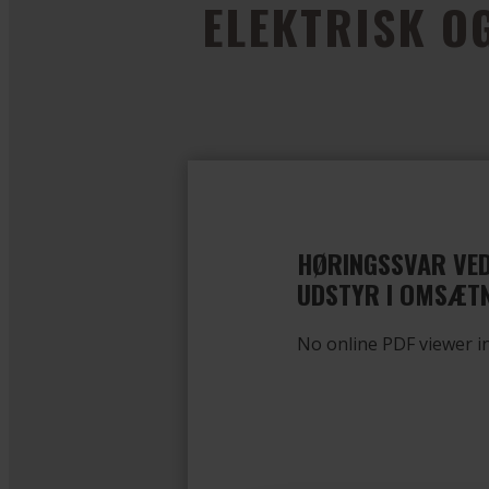
ELEKTRISK O
HØRINGSSVAR VED
UDSTYR I OMSÆTN
No online PDF viewer in