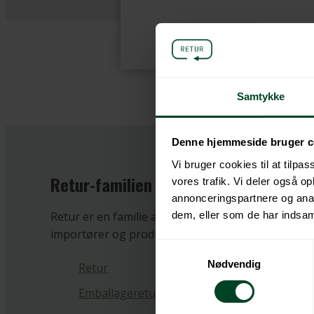
Samtykke
Denne hjemmeside bruger c
Vi bruger cookies til at tilpas
Retur-familien
vores trafik. Vi deler også 
annonceringspartnere og anal
dem, eller som de har indsaml
Retur er en familie af non-profit kollektive ordni
importører og producenter.
Samtykkevalg
Nødvendig
Retur
Emballageretur