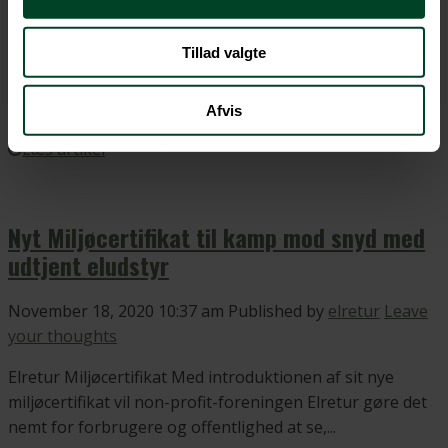
your thoughts
Vi køber og skrotter i samme takt Under coronakrisen er
Tillad valgte
danskernes køb af elektronik steget betragteligt – det
samme er...
Afvis
Læs artikel
Nyt Miljøcertifikat til kamp mod snyd med
udtjent eludstyr
November 18, 2020 10:37 am
Published by
elretur
Leave
your thoughts
Elretur Miljøcertifikat Med introduktionen af sit nye
miljøcertifikat vil non-profit-foreningen Elretur gøre det
nemt for forbrugere og offentlighed at se,...