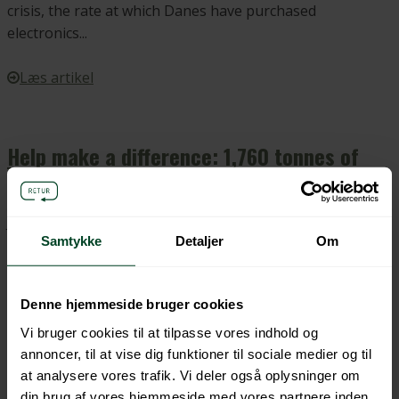
crisis, the rate at which Danes have purchased
electronics...
Læs artikel
Help make a difference: 1,760 tonnes of
batteries are not collected
January 25, 2021 12:26 pm
Published by
elretur
Leave
Samtykke
Detaljer
Om
your thoughts
We all know that we cannot throw our spent batteries in
the bin because it will affect our environment. Yet...
Denne hjemmeside bruger cookies
Vi bruger cookies til at tilpasse vores indhold og
Læs artikel
annoncer, til at vise dig funktioner til sociale medier og til
at analysere vores trafik. Vi deler også oplysninger om
din brug af vores hjemmeside med vores partnere inden